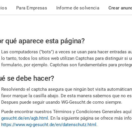
cios
Para Empresas
Informe de solvencia
Crear anun
r
r qué aparece esta página?
or,
Las computadoras ("bots") a veces se usan para hacer entradas a
nfirme
lo tanto, todos los sitios web utilizan Captchas para distinguir s
formulario, por ejemplo. Captchas son fundamentales para proteger
e
é se debe hacer?
mano
Resolviendo el captcha asegura que ningún bot visita automáticame
favor marque la casilla abajo. De esta manera sabemos que no es
Despues puede seguir usando WG-Gesucht.de como siempre.
Puede encontrar nuestros Términos y Condiciones Generales aquí
gesucht.de/en/agb.html
. En la siguiente página se ofrece más inf
https://www.wg-gesucht.de/en/datenschutz.html
.