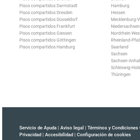
Pisos compartidos Darmstadt
Hamburg
Pisos compartidos Dresden
Hessen
Pisos compartidos Düsseldorf
Mecklenburg-
Pisos compartidos Frankfurt
Niedersachsen
Pisos compartidos Giessen
Nordrhein-Wes
Pisos compartidos Göttingen
Rheinland-Pfal
Pisos compartidos Hamburg
Saarland
Sachsen
Sachsen-Anhal
Schleswig-Hols
Thüringen
Servicio de Ayuda
|
Aviso legal
|
Términos y Condiciones 
Privacidad
|
Accesibilidad
|
Configuración de cookies