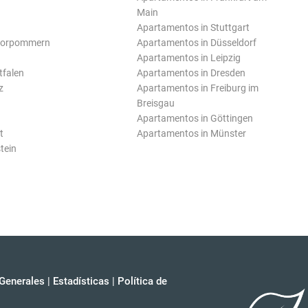
Main
Apartamentos in Stuttgart
Vorpommern
Apartamentos in Düsseldorf
Apartamentos in Leipzig
tfalen
Apartamentos in Dresden
z
Apartamentos in Freiburg im
Breisgau
Apartamentos in Göttingen
t
Apartamentos in Münster
tein
Generales
|
Estadísticas
|
Política de