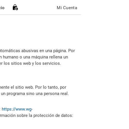
cio
Mi Cuenta
utomáticas abusivas en una página. Por
i un humano o una máquina rellena un
 los sitios web y los servicios.
nte el sitio web. Por lo tanto, por
 un programa sino una persona real.
:
https://www.wg-
ormación sobre la protección de datos: