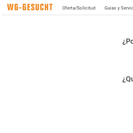
Oferta/Solicitud
Guías y Servi
Po
¿Po
fav
co
qu
¿Qu
es
hu