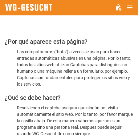
M
WG-
GESUCHT.DE
Por
¿Por qué aparece esta página?
favor,
Las computadoras ("bots") a veces se usan para hacer
confirme
entradas automáticas abusivas en una página. Por lo tanto,
que
todos los sitios web utilizan Captchas para distinguir si un
es
humano o una máquina rellena un formulario, por ejemplo.
Captchas son fundamentales para proteger los sitios web y
humano
los servicios.
¿Qué se debe hacer?
Resolviendo el captcha asegura que ningún bot visita
automáticamente el sitio web. Por lo tanto, por favor marque
la casilla abajo. De esta manera sabemos que no es un
programa sino una persona real. Despues puede seguir
usando WG-Gesucht.de como siempre.