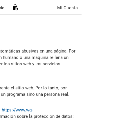
cio
Mi Cuenta
utomáticas abusivas en una página. Por
i un humano o una máquina rellena un
 los sitios web y los servicios.
nte el sitio web. Por lo tanto, por
 un programa sino una persona real.
:
https://www.wg-
ormación sobre la protección de datos: