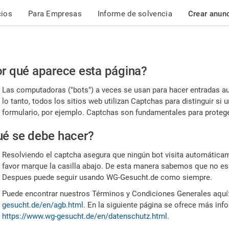
cios
Para Empresas
Informe de solvencia
Crear anun
r
r qué aparece esta página?
or,
Las computadoras ("bots") a veces se usan para hacer entradas a
nfirme
lo tanto, todos los sitios web utilizan Captchas para distinguir s
formulario, por ejemplo. Captchas son fundamentales para proteger
e
é se debe hacer?
mano
Resolviendo el captcha asegura que ningún bot visita automáticame
favor marque la casilla abajo. De esta manera sabemos que no es
Despues puede seguir usando WG-Gesucht.de como siempre.
Puede encontrar nuestros Términos y Condiciones Generales aquí
gesucht.de/en/agb.html
. En la siguiente página se ofrece más inf
https://www.wg-gesucht.de/en/datenschutz.html
.