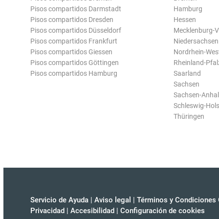
Pisos compartidos Darmstadt
Hamburg
Pisos compartidos Dresden
Hessen
Pisos compartidos Düsseldorf
Mecklenburg-
Pisos compartidos Frankfurt
Niedersachsen
Pisos compartidos Giessen
Nordrhein-Wes
Pisos compartidos Göttingen
Rheinland-Pfal
Pisos compartidos Hamburg
Saarland
Sachsen
Sachsen-Anhal
Schleswig-Hols
Thüringen
Servicio de Ayuda
|
Aviso legal
|
Términos y Condiciones 
Privacidad
|
Accesibilidad
|
Configuración de cookies