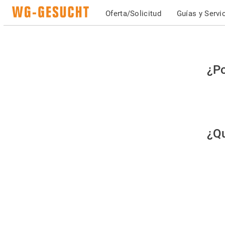
Oferta/Solicitud
Guías y Servi
Po
¿Po
fav
co
qu
¿Qu
es
hu