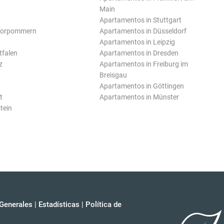
Main
Apartamentos in Stuttgart
Vorpommern
Apartamentos in Düsseldorf
Apartamentos in Leipzig
tfalen
Apartamentos in Dresden
z
Apartamentos in Freiburg im
Breisgau
Apartamentos in Göttingen
t
Apartamentos in Münster
tein
Generales
|
Estadísticas
|
Política de