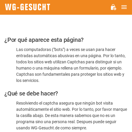
M
WG-
GESUCHT.DE
Por
¿Por qué aparece esta página?
favor,
Las computadoras ("bots") a veces se usan para hacer
confirme
entradas automáticas abusivas en una página. Por lo tanto,
que
todos los sitios web utilizan Captchas para distinguir si un
es
humano o una máquina rellena un formulario, por ejemplo.
Captchas son fundamentales para proteger los sitios web y
humano
los servicios.
¿Qué se debe hacer?
Resolviendo el captcha asegura que ningún bot visita
automáticamente el sitio web. Por lo tanto, por favor marque
la casilla abajo. De esta manera sabemos que no es un
programa sino una persona real. Despues puede seguir
usando WG-Gesucht.de como siempre.