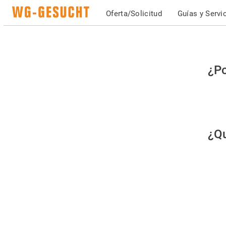
Oferta/Solicitud
Guías y Servi
Po
¿Po
fav
co
qu
¿Qu
es
hu