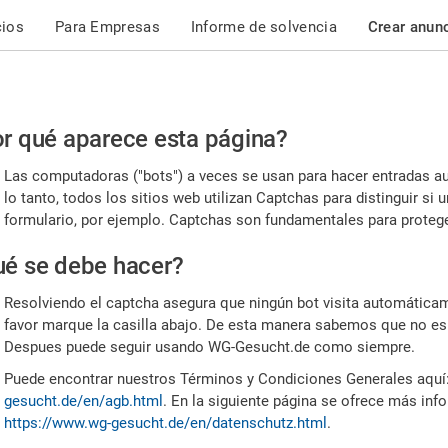
cios
Para Empresas
Informe de solvencia
Crear anun
r
r qué aparece esta página?
or,
Las computadoras ("bots") a veces se usan para hacer entradas a
nfirme
lo tanto, todos los sitios web utilizan Captchas para distinguir s
formulario, por ejemplo. Captchas son fundamentales para proteger
e
é se debe hacer?
mano
Resolviendo el captcha asegura que ningún bot visita automáticame
favor marque la casilla abajo. De esta manera sabemos que no es
Despues puede seguir usando WG-Gesucht.de como siempre.
Puede encontrar nuestros Términos y Condiciones Generales aquí
gesucht.de/en/agb.html
. En la siguiente página se ofrece más inf
https://www.wg-gesucht.de/en/datenschutz.html
.