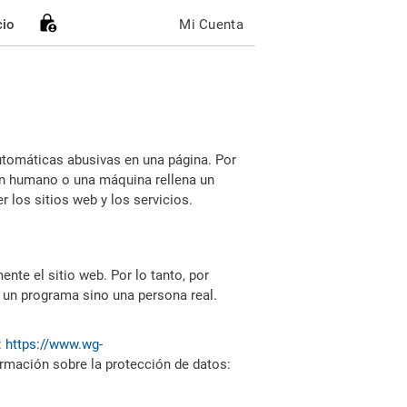
cio
Mi Cuenta
utomáticas abusivas en una página. Por
i un humano o una máquina rellena un
 los sitios web y los servicios.
nte el sitio web. Por lo tanto, por
 un programa sino una persona real.
:
https://www.wg-
ormación sobre la protección de datos: