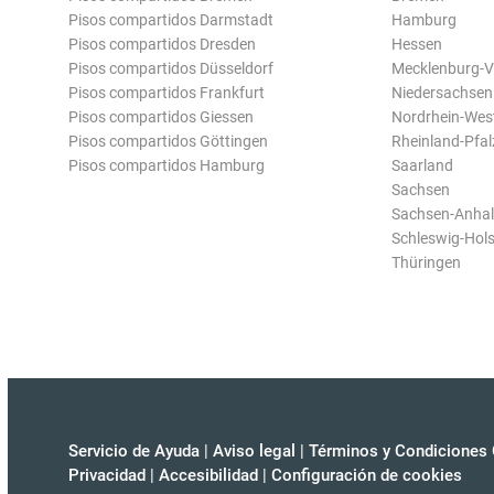
Pisos compartidos Darmstadt
Hamburg
Pisos compartidos Dresden
Hessen
Pisos compartidos Düsseldorf
Mecklenburg-
Pisos compartidos Frankfurt
Niedersachsen
Pisos compartidos Giessen
Nordrhein-Wes
Pisos compartidos Göttingen
Rheinland-Pfal
Pisos compartidos Hamburg
Saarland
Sachsen
Sachsen-Anhal
Schleswig-Hols
Thüringen
Servicio de Ayuda
|
Aviso legal
|
Términos y Condiciones 
Privacidad
|
Accesibilidad
|
Configuración de cookies