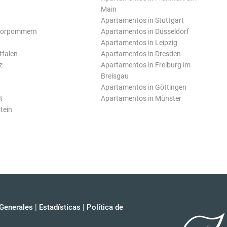
Main
Apartamentos in Stuttgart
Vorpommern
Apartamentos in Düsseldorf
Apartamentos in Leipzig
tfalen
Apartamentos in Dresden
z
Apartamentos in Freiburg im
Breisgau
Apartamentos in Göttingen
t
Apartamentos in Münster
tein
Generales
|
Estadísticas
|
Política de