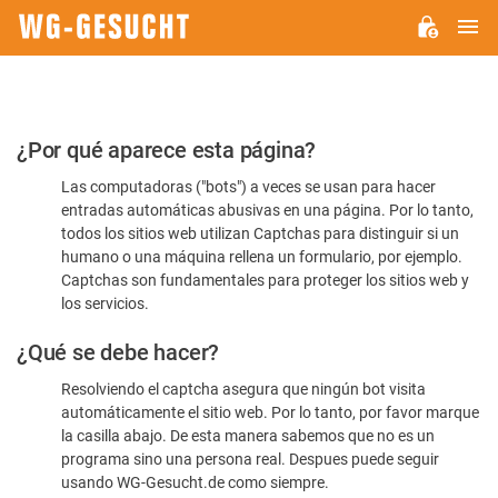
M
WG-
GESUCHT.DE
Por
¿Por qué aparece esta página?
favor,
Las computadoras ("bots") a veces se usan para hacer
confirme
entradas automáticas abusivas en una página. Por lo tanto,
que
todos los sitios web utilizan Captchas para distinguir si un
es
humano o una máquina rellena un formulario, por ejemplo.
Captchas son fundamentales para proteger los sitios web y
humano
los servicios.
¿Qué se debe hacer?
Resolviendo el captcha asegura que ningún bot visita
automáticamente el sitio web. Por lo tanto, por favor marque
la casilla abajo. De esta manera sabemos que no es un
programa sino una persona real. Despues puede seguir
usando WG-Gesucht.de como siempre.