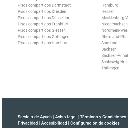
Pisos compartidos Darmstadt
Hamburg
Pisos compartidos Dresden
Hessen
Pisos compartidos Düsseldorf
Mecklenburg-
Pisos compartidos Frankfurt
Niedersachsen
Pisos compartidos Giessen
Nordrhein-Wes
Pisos compartidos Göttingen
Rheinland-Pfal
Pisos compartidos Hamburg
Saarland
Sachsen
Sachsen-Anhal
Schleswig-Hols
Thüringen
Servicio de Ayuda
|
Aviso legal
|
Términos y Condiciones 
Privacidad
|
Accesibilidad
|
Configuración de cookies