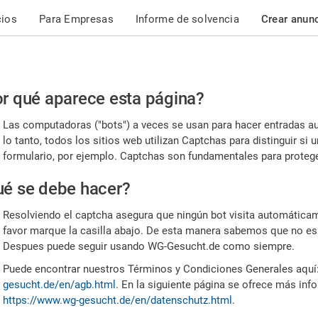
cios
Para Empresas
Informe de solvencia
Crear anun
r
r qué aparece esta página?
or,
Las computadoras ("bots") a veces se usan para hacer entradas a
nfirme
lo tanto, todos los sitios web utilizan Captchas para distinguir s
formulario, por ejemplo. Captchas son fundamentales para proteger
e
é se debe hacer?
mano
Resolviendo el captcha asegura que ningún bot visita automáticame
favor marque la casilla abajo. De esta manera sabemos que no es
Despues puede seguir usando WG-Gesucht.de como siempre.
Puede encontrar nuestros Términos y Condiciones Generales aquí
gesucht.de/en/agb.html
. En la siguiente página se ofrece más inf
https://www.wg-gesucht.de/en/datenschutz.html
.