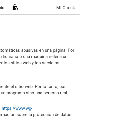
cio
Mi Cuenta
utomáticas abusivas en una página. Por
i un humano o una máquina rellena un
 los sitios web y los servicios.
nte el sitio web. Por lo tanto, por
 un programa sino una persona real.
:
https://www.wg-
ormación sobre la protección de datos: