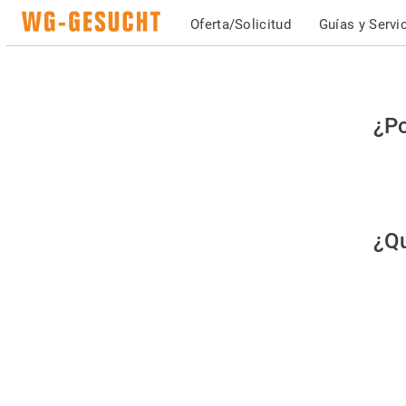
Oferta/Solicitud
Guías y Servi
Po
¿Po
fav
co
qu
¿Qu
es
hu