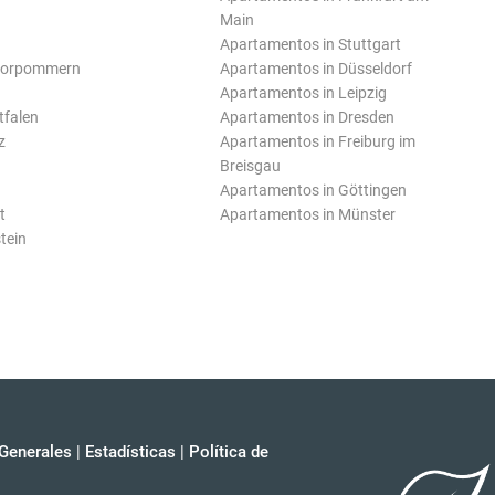
Main
Apartamentos in Stuttgart
Vorpommern
Apartamentos in Düsseldorf
Apartamentos in Leipzig
tfalen
Apartamentos in Dresden
z
Apartamentos in Freiburg im
Breisgau
Apartamentos in Göttingen
t
Apartamentos in Münster
tein
Generales
|
Estadísticas
|
Política de