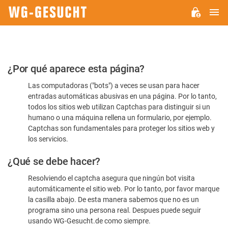
M
WG-
GESUCHT.DE
Por
¿Por qué aparece esta página?
favor,
Las computadoras ("bots") a veces se usan para hacer
confirme
entradas automáticas abusivas en una página. Por lo tanto,
que
todos los sitios web utilizan Captchas para distinguir si un
es
humano o una máquina rellena un formulario, por ejemplo.
Captchas son fundamentales para proteger los sitios web y
humano
los servicios.
¿Qué se debe hacer?
Resolviendo el captcha asegura que ningún bot visita
automáticamente el sitio web. Por lo tanto, por favor marque
la casilla abajo. De esta manera sabemos que no es un
programa sino una persona real. Despues puede seguir
usando WG-Gesucht.de como siempre.