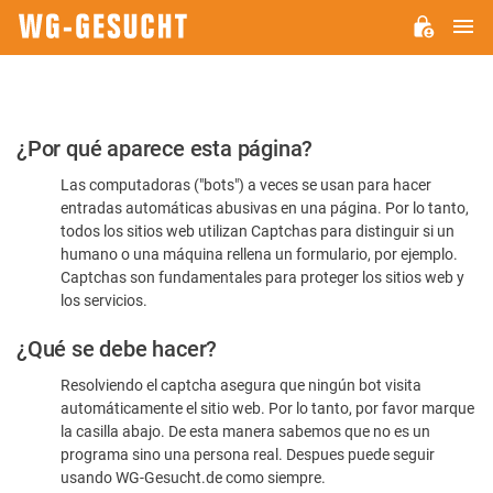
M
WG-
GESUCHT.DE
Por
¿Por qué aparece esta página?
favor,
Las computadoras ("bots") a veces se usan para hacer
confirme
entradas automáticas abusivas en una página. Por lo tanto,
que
todos los sitios web utilizan Captchas para distinguir si un
es
humano o una máquina rellena un formulario, por ejemplo.
Captchas son fundamentales para proteger los sitios web y
humano
los servicios.
¿Qué se debe hacer?
Resolviendo el captcha asegura que ningún bot visita
automáticamente el sitio web. Por lo tanto, por favor marque
la casilla abajo. De esta manera sabemos que no es un
programa sino una persona real. Despues puede seguir
usando WG-Gesucht.de como siempre.