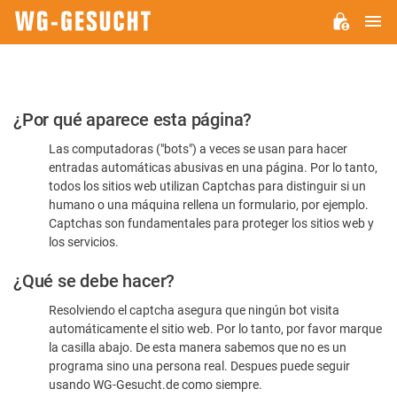
M
WG-
GESUCHT.DE
Por
¿Por qué aparece esta página?
favor,
Las computadoras ("bots") a veces se usan para hacer
confirme
entradas automáticas abusivas en una página. Por lo tanto,
que
todos los sitios web utilizan Captchas para distinguir si un
es
humano o una máquina rellena un formulario, por ejemplo.
Captchas son fundamentales para proteger los sitios web y
humano
los servicios.
¿Qué se debe hacer?
Resolviendo el captcha asegura que ningún bot visita
automáticamente el sitio web. Por lo tanto, por favor marque
la casilla abajo. De esta manera sabemos que no es un
programa sino una persona real. Despues puede seguir
usando WG-Gesucht.de como siempre.