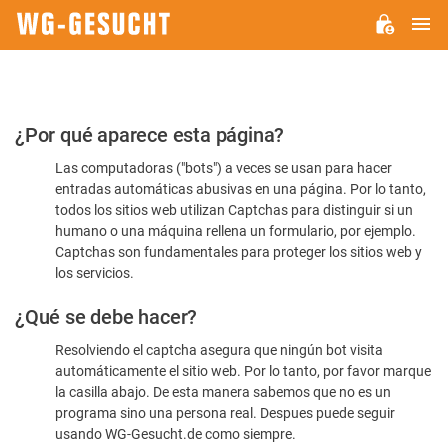
M
WG-
GESUCHT.DE
Por
¿Por qué aparece esta página?
favor,
Las computadoras ("bots") a veces se usan para hacer
confirme
entradas automáticas abusivas en una página. Por lo tanto,
que
todos los sitios web utilizan Captchas para distinguir si un
es
humano o una máquina rellena un formulario, por ejemplo.
Captchas son fundamentales para proteger los sitios web y
humano
los servicios.
¿Qué se debe hacer?
Resolviendo el captcha asegura que ningún bot visita
automáticamente el sitio web. Por lo tanto, por favor marque
la casilla abajo. De esta manera sabemos que no es un
programa sino una persona real. Despues puede seguir
usando WG-Gesucht.de como siempre.