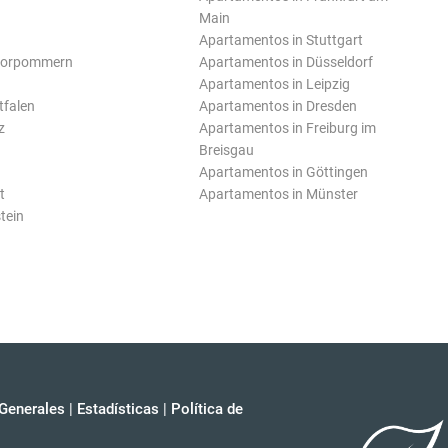
Main
Apartamentos in Stuttgart
Vorpommern
Apartamentos in Düsseldorf
Apartamentos in Leipzig
tfalen
Apartamentos in Dresden
z
Apartamentos in Freiburg im
Breisgau
Apartamentos in Göttingen
t
Apartamentos in Münster
tein
Generales
|
Estadísticas
|
Política de