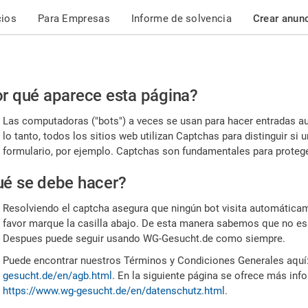
cios
Para Empresas
Informe de solvencia
Crear anun
r
r qué aparece esta página?
or,
Las computadoras ("bots") a veces se usan para hacer entradas a
nfirme
lo tanto, todos los sitios web utilizan Captchas para distinguir s
formulario, por ejemplo. Captchas son fundamentales para proteger
e
é se debe hacer?
mano
Resolviendo el captcha asegura que ningún bot visita automáticame
favor marque la casilla abajo. De esta manera sabemos que no es
Despues puede seguir usando WG-Gesucht.de como siempre.
Puede encontrar nuestros Términos y Condiciones Generales aquí
gesucht.de/en/agb.html
. En la siguiente página se ofrece más inf
https://www.wg-gesucht.de/en/datenschutz.html
.