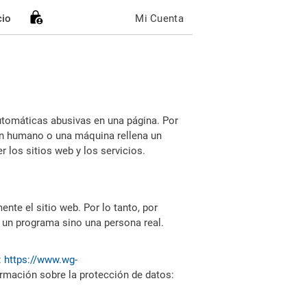
cio
Mi Cuenta
utomáticas abusivas en una página. Por
i un humano o una máquina rellena un
 los sitios web y los servicios.
nte el sitio web. Por lo tanto, por
 un programa sino una persona real.
:
https://www.wg-
ormación sobre la protección de datos: