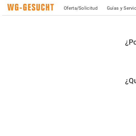
Oferta/Solicitud
Guías y Servi
Po
¿Po
fav
co
qu
¿Qu
es
hu