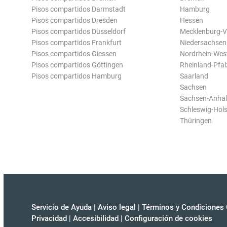
Pisos compartidos Darmstadt
Hamburg
Pisos compartidos Dresden
Hessen
Pisos compartidos Düsseldorf
Mecklenburg-
Pisos compartidos Frankfurt
Niedersachsen
Pisos compartidos Giessen
Nordrhein-Wes
Pisos compartidos Göttingen
Rheinland-Pfal
Pisos compartidos Hamburg
Saarland
Sachsen
Sachsen-Anhal
Schleswig-Hols
Thüringen
Servicio de Ayuda
|
Aviso legal
|
Términos y Condiciones 
Privacidad
|
Accesibilidad
|
Configuración de cookies