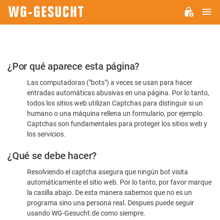
M
WG-
GESUCHT.DE
Por
¿Por qué aparece esta página?
favor,
Las computadoras ("bots") a veces se usan para hacer
confirme
entradas automáticas abusivas en una página. Por lo tanto,
que
todos los sitios web utilizan Captchas para distinguir si un
es
humano o una máquina rellena un formulario, por ejemplo.
Captchas son fundamentales para proteger los sitios web y
humano
los servicios.
¿Qué se debe hacer?
Resolviendo el captcha asegura que ningún bot visita
automáticamente el sitio web. Por lo tanto, por favor marque
la casilla abajo. De esta manera sabemos que no es un
programa sino una persona real. Despues puede seguir
usando WG-Gesucht.de como siempre.