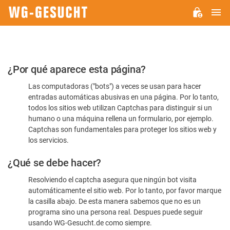
M
WG-
GESUCHT.DE
Por
¿Por qué aparece esta página?
favor,
Las computadoras ("bots") a veces se usan para hacer
confirme
entradas automáticas abusivas en una página. Por lo tanto,
que
todos los sitios web utilizan Captchas para distinguir si un
es
humano o una máquina rellena un formulario, por ejemplo.
Captchas son fundamentales para proteger los sitios web y
humano
los servicios.
¿Qué se debe hacer?
Resolviendo el captcha asegura que ningún bot visita
automáticamente el sitio web. Por lo tanto, por favor marque
la casilla abajo. De esta manera sabemos que no es un
programa sino una persona real. Despues puede seguir
usando WG-Gesucht.de como siempre.