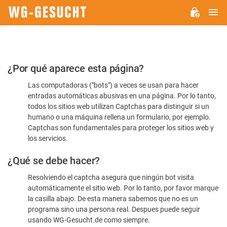
M
WG-
GESUCHT.DE
Por
¿Por qué aparece esta página?
favor,
Las computadoras ("bots") a veces se usan para hacer
confirme
entradas automáticas abusivas en una página. Por lo tanto,
que
todos los sitios web utilizan Captchas para distinguir si un
es
humano o una máquina rellena un formulario, por ejemplo.
Captchas son fundamentales para proteger los sitios web y
humano
los servicios.
¿Qué se debe hacer?
Resolviendo el captcha asegura que ningún bot visita
automáticamente el sitio web. Por lo tanto, por favor marque
la casilla abajo. De esta manera sabemos que no es un
programa sino una persona real. Despues puede seguir
usando WG-Gesucht.de como siempre.