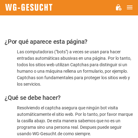
M
WG-
GESUCHT.DE
Por
¿Por qué aparece esta página?
favor,
Las computadoras ("bots") a veces se usan para hacer
confirme
entradas automáticas abusivas en una página. Por lo tanto,
que
todos los sitios web utilizan Captchas para distinguir si un
es
humano o una máquina rellena un formulario, por ejemplo.
Captchas son fundamentales para proteger los sitios web y
humano
los servicios.
¿Qué se debe hacer?
Resolviendo el captcha asegura que ningún bot visita
automáticamente el sitio web. Por lo tanto, por favor marque
la casilla abajo. De esta manera sabemos que no es un
programa sino una persona real. Despues puede seguir
usando WG-Gesucht.de como siempre.