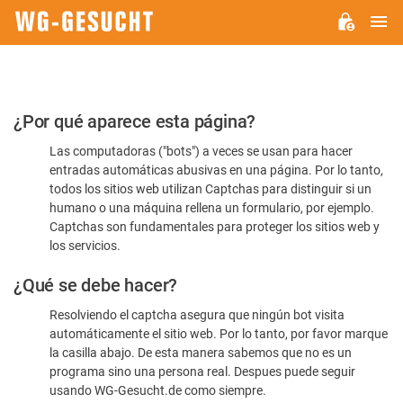
M
WG-
GESUCHT.DE
Por
¿Por qué aparece esta página?
favor,
Las computadoras ("bots") a veces se usan para hacer
confirme
entradas automáticas abusivas en una página. Por lo tanto,
que
todos los sitios web utilizan Captchas para distinguir si un
es
humano o una máquina rellena un formulario, por ejemplo.
Captchas son fundamentales para proteger los sitios web y
humano
los servicios.
¿Qué se debe hacer?
Resolviendo el captcha asegura que ningún bot visita
automáticamente el sitio web. Por lo tanto, por favor marque
la casilla abajo. De esta manera sabemos que no es un
programa sino una persona real. Despues puede seguir
usando WG-Gesucht.de como siempre.