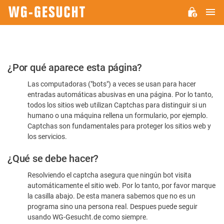
M
WG-
GESUCHT.DE
Por
¿Por qué aparece esta página?
favor,
Las computadoras ("bots") a veces se usan para hacer
confirme
entradas automáticas abusivas en una página. Por lo tanto,
que
todos los sitios web utilizan Captchas para distinguir si un
es
humano o una máquina rellena un formulario, por ejemplo.
Captchas son fundamentales para proteger los sitios web y
humano
los servicios.
¿Qué se debe hacer?
Resolviendo el captcha asegura que ningún bot visita
automáticamente el sitio web. Por lo tanto, por favor marque
la casilla abajo. De esta manera sabemos que no es un
programa sino una persona real. Despues puede seguir
usando WG-Gesucht.de como siempre.