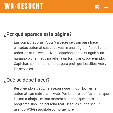
M
WG-
GESUCHT.DE
Por
¿Por qué aparece esta página?
favor,
Las computadoras ("bots") a veces se usan para hacer
confirme
entradas automáticas abusivas en una página. Por lo tanto,
que
todos los sitios web utilizan Captchas para distinguir si un
es
humano o una máquina rellena un formulario, por ejemplo.
Captchas son fundamentales para proteger los sitios web y
humano
los servicios.
¿Qué se debe hacer?
Resolviendo el captcha asegura que ningún bot visita
automáticamente el sitio web. Por lo tanto, por favor marque
la casilla abajo. De esta manera sabemos que no es un
programa sino una persona real. Despues puede seguir
usando WG-Gesucht.de como siempre.