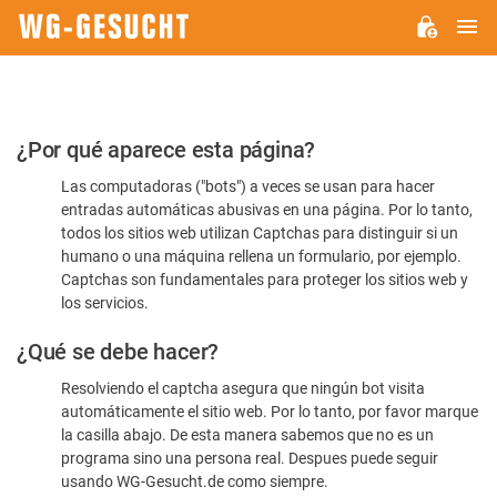
M
WG-
GESUCHT.DE
Por
¿Por qué aparece esta página?
favor,
Las computadoras ("bots") a veces se usan para hacer
confirme
entradas automáticas abusivas en una página. Por lo tanto,
que
todos los sitios web utilizan Captchas para distinguir si un
es
humano o una máquina rellena un formulario, por ejemplo.
Captchas son fundamentales para proteger los sitios web y
humano
los servicios.
¿Qué se debe hacer?
Resolviendo el captcha asegura que ningún bot visita
automáticamente el sitio web. Por lo tanto, por favor marque
la casilla abajo. De esta manera sabemos que no es un
programa sino una persona real. Despues puede seguir
usando WG-Gesucht.de como siempre.