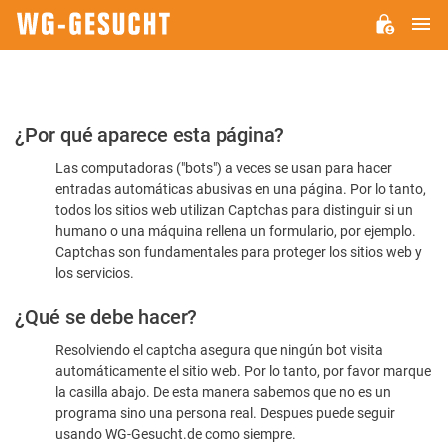
M
WG-
GESUCHT.DE
Por
¿Por qué aparece esta página?
favor,
Las computadoras ("bots") a veces se usan para hacer
confirme
entradas automáticas abusivas en una página. Por lo tanto,
que
todos los sitios web utilizan Captchas para distinguir si un
es
humano o una máquina rellena un formulario, por ejemplo.
Captchas son fundamentales para proteger los sitios web y
humano
los servicios.
¿Qué se debe hacer?
Resolviendo el captcha asegura que ningún bot visita
automáticamente el sitio web. Por lo tanto, por favor marque
la casilla abajo. De esta manera sabemos que no es un
programa sino una persona real. Despues puede seguir
usando WG-Gesucht.de como siempre.