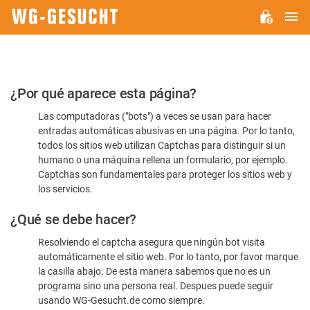
M
WG-
GESUCHT.DE
Por
¿Por qué aparece esta página?
favor,
Las computadoras ("bots") a veces se usan para hacer
confirme
entradas automáticas abusivas en una página. Por lo tanto,
que
todos los sitios web utilizan Captchas para distinguir si un
es
humano o una máquina rellena un formulario, por ejemplo.
Captchas son fundamentales para proteger los sitios web y
humano
los servicios.
¿Qué se debe hacer?
Resolviendo el captcha asegura que ningún bot visita
automáticamente el sitio web. Por lo tanto, por favor marque
la casilla abajo. De esta manera sabemos que no es un
programa sino una persona real. Despues puede seguir
usando WG-Gesucht.de como siempre.