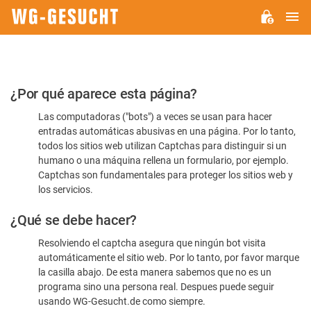
M
WG-
GESUCHT.DE
Por
¿Por qué aparece esta página?
favor,
Las computadoras ("bots") a veces se usan para hacer
confirme
entradas automáticas abusivas en una página. Por lo tanto,
que
todos los sitios web utilizan Captchas para distinguir si un
es
humano o una máquina rellena un formulario, por ejemplo.
Captchas son fundamentales para proteger los sitios web y
humano
los servicios.
¿Qué se debe hacer?
Resolviendo el captcha asegura que ningún bot visita
automáticamente el sitio web. Por lo tanto, por favor marque
la casilla abajo. De esta manera sabemos que no es un
programa sino una persona real. Despues puede seguir
usando WG-Gesucht.de como siempre.