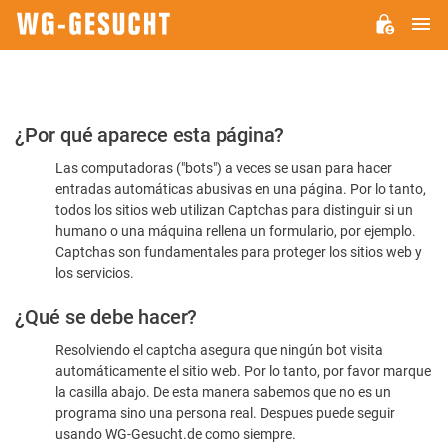
M
WG-
GESUCHT.DE
Por
¿Por qué aparece esta página?
favor,
Las computadoras ("bots") a veces se usan para hacer
confirme
entradas automáticas abusivas en una página. Por lo tanto,
que
todos los sitios web utilizan Captchas para distinguir si un
es
humano o una máquina rellena un formulario, por ejemplo.
Captchas son fundamentales para proteger los sitios web y
humano
los servicios.
¿Qué se debe hacer?
Resolviendo el captcha asegura que ningún bot visita
automáticamente el sitio web. Por lo tanto, por favor marque
la casilla abajo. De esta manera sabemos que no es un
programa sino una persona real. Despues puede seguir
usando WG-Gesucht.de como siempre.