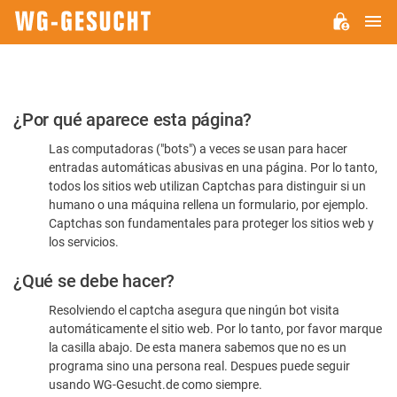
M
WG-
GESUCHT.DE
Por
¿Por qué aparece esta página?
favor,
Las computadoras ("bots") a veces se usan para hacer
confirme
entradas automáticas abusivas en una página. Por lo tanto,
que
todos los sitios web utilizan Captchas para distinguir si un
es
humano o una máquina rellena un formulario, por ejemplo.
Captchas son fundamentales para proteger los sitios web y
humano
los servicios.
¿Qué se debe hacer?
Resolviendo el captcha asegura que ningún bot visita
automáticamente el sitio web. Por lo tanto, por favor marque
la casilla abajo. De esta manera sabemos que no es un
programa sino una persona real. Despues puede seguir
usando WG-Gesucht.de como siempre.