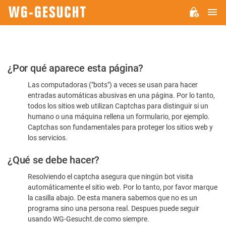
M
WG-
GESUCHT.DE
Por
¿Por qué aparece esta página?
favor,
Las computadoras ("bots") a veces se usan para hacer
confirme
entradas automáticas abusivas en una página. Por lo tanto,
que
todos los sitios web utilizan Captchas para distinguir si un
es
humano o una máquina rellena un formulario, por ejemplo.
Captchas son fundamentales para proteger los sitios web y
humano
los servicios.
¿Qué se debe hacer?
Resolviendo el captcha asegura que ningún bot visita
automáticamente el sitio web. Por lo tanto, por favor marque
la casilla abajo. De esta manera sabemos que no es un
programa sino una persona real. Despues puede seguir
usando WG-Gesucht.de como siempre.