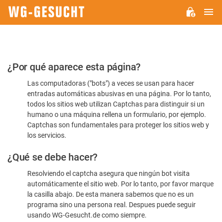
M
WG-
GESUCHT.DE
Por
¿Por qué aparece esta página?
favor,
Las computadoras ("bots") a veces se usan para hacer
confirme
entradas automáticas abusivas en una página. Por lo tanto,
que
todos los sitios web utilizan Captchas para distinguir si un
es
humano o una máquina rellena un formulario, por ejemplo.
Captchas son fundamentales para proteger los sitios web y
humano
los servicios.
¿Qué se debe hacer?
Resolviendo el captcha asegura que ningún bot visita
automáticamente el sitio web. Por lo tanto, por favor marque
la casilla abajo. De esta manera sabemos que no es un
programa sino una persona real. Despues puede seguir
usando WG-Gesucht.de como siempre.