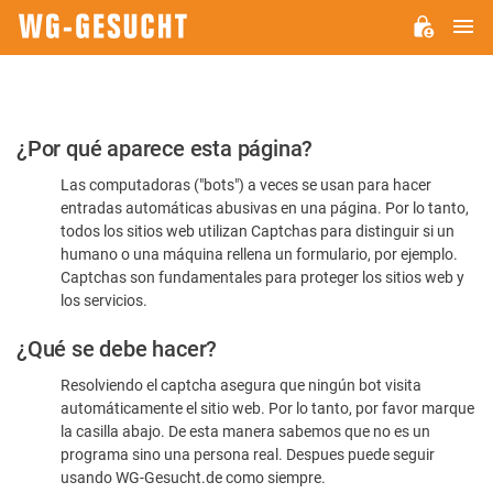
M
WG-
GESUCHT.DE
Por
¿Por qué aparece esta página?
favor,
Las computadoras ("bots") a veces se usan para hacer
confirme
entradas automáticas abusivas en una página. Por lo tanto,
que
todos los sitios web utilizan Captchas para distinguir si un
es
humano o una máquina rellena un formulario, por ejemplo.
Captchas son fundamentales para proteger los sitios web y
humano
los servicios.
¿Qué se debe hacer?
Resolviendo el captcha asegura que ningún bot visita
automáticamente el sitio web. Por lo tanto, por favor marque
la casilla abajo. De esta manera sabemos que no es un
programa sino una persona real. Despues puede seguir
usando WG-Gesucht.de como siempre.