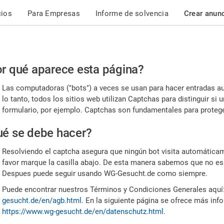
cios
Para Empresas
Informe de solvencia
Crear anun
r
r qué aparece esta página?
or,
Las computadoras ("bots") a veces se usan para hacer entradas a
nfirme
lo tanto, todos los sitios web utilizan Captchas para distinguir s
formulario, por ejemplo. Captchas son fundamentales para proteger
e
é se debe hacer?
mano
Resolviendo el captcha asegura que ningún bot visita automáticame
favor marque la casilla abajo. De esta manera sabemos que no es
Despues puede seguir usando WG-Gesucht.de como siempre.
Puede encontrar nuestros Términos y Condiciones Generales aquí
gesucht.de/en/agb.html
. En la siguiente página se ofrece más inf
https://www.wg-gesucht.de/en/datenschutz.html
.