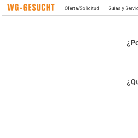
Oferta/Solicitud
Guías y Servi
Po
¿Po
fav
co
qu
¿Qu
es
hu