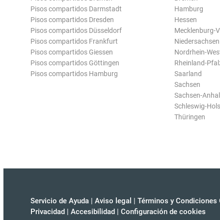
Pisos compartidos Darmstadt
Hamburg
Pisos compartidos Dresden
Hessen
Pisos compartidos Düsseldorf
Mecklenburg-
Pisos compartidos Frankfurt
Niedersachsen
Pisos compartidos Giessen
Nordrhein-Wes
Pisos compartidos Göttingen
Rheinland-Pfal
Pisos compartidos Hamburg
Saarland
Sachsen
Sachsen-Anhal
Schleswig-Hols
Thüringen
Servicio de Ayuda
|
Aviso legal
|
Términos y Condiciones 
Privacidad
|
Accesibilidad
|
Configuración de cookies