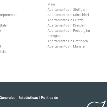
Main
Apartamentos in Stuttgart
Vorpommern
Apartamentos in Düsseldorf
Apartamentos in Leipzig
tfalen
Apartamentos in Dresden
z
Apartamentos in Freiburg im
Breisgau
Apartamentos in Göttingen
t
Apartamentos in Münster
tein
Generales
|
Estadísticas
|
Política de