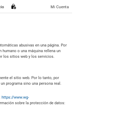
cio
Mi Cuenta
utomáticas abusivas en una página. Por
i un humano o una máquina rellena un
 los sitios web y los servicios.
nte el sitio web. Por lo tanto, por
 un programa sino una persona real.
:
https://www.wg-
ormación sobre la protección de datos: