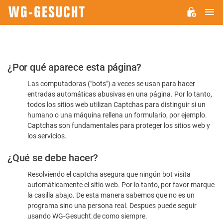
M
WG-
GESUCHT.DE
Por
¿Por qué aparece esta página?
favor,
Las computadoras ("bots") a veces se usan para hacer
confirme
entradas automáticas abusivas en una página. Por lo tanto,
que
todos los sitios web utilizan Captchas para distinguir si un
es
humano o una máquina rellena un formulario, por ejemplo.
Captchas son fundamentales para proteger los sitios web y
humano
los servicios.
¿Qué se debe hacer?
Resolviendo el captcha asegura que ningún bot visita
automáticamente el sitio web. Por lo tanto, por favor marque
la casilla abajo. De esta manera sabemos que no es un
programa sino una persona real. Despues puede seguir
usando WG-Gesucht.de como siempre.