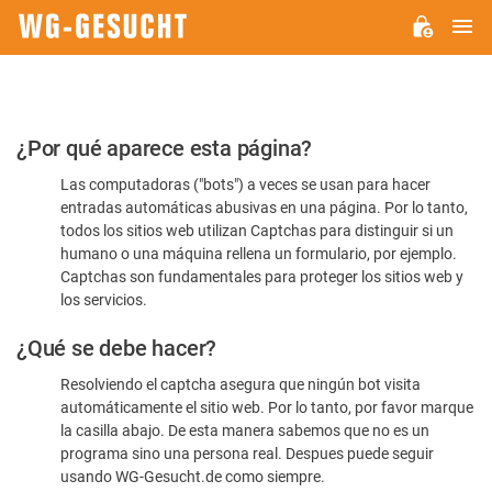
M
WG-
GESUCHT.DE
Por
¿Por qué aparece esta página?
favor,
Las computadoras ("bots") a veces se usan para hacer
confirme
entradas automáticas abusivas en una página. Por lo tanto,
que
todos los sitios web utilizan Captchas para distinguir si un
es
humano o una máquina rellena un formulario, por ejemplo.
Captchas son fundamentales para proteger los sitios web y
humano
los servicios.
¿Qué se debe hacer?
Resolviendo el captcha asegura que ningún bot visita
automáticamente el sitio web. Por lo tanto, por favor marque
la casilla abajo. De esta manera sabemos que no es un
programa sino una persona real. Despues puede seguir
usando WG-Gesucht.de como siempre.