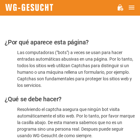
M
WG-
GESUCHT.DE
Por
¿Por qué aparece esta página?
favor,
Las computadoras ("bots") a veces se usan para hacer
confirme
entradas automáticas abusivas en una página. Por lo tanto,
que
todos los sitios web utilizan Captchas para distinguir si un
es
humano o una máquina rellena un formulario, por ejemplo.
Captchas son fundamentales para proteger los sitios web y
humano
los servicios.
¿Qué se debe hacer?
Resolviendo el captcha asegura que ningún bot visita
automáticamente el sitio web. Por lo tanto, por favor marque
la casilla abajo. De esta manera sabemos que no es un
programa sino una persona real. Despues puede seguir
usando WG-Gesucht.de como siempre.