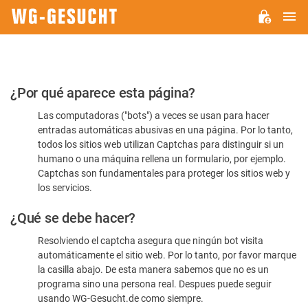
M
WG-
GESUCHT.DE
Por
¿Por qué aparece esta página?
favor,
Las computadoras ("bots") a veces se usan para hacer
confirme
entradas automáticas abusivas en una página. Por lo tanto,
que
todos los sitios web utilizan Captchas para distinguir si un
es
humano o una máquina rellena un formulario, por ejemplo.
Captchas son fundamentales para proteger los sitios web y
humano
los servicios.
¿Qué se debe hacer?
Resolviendo el captcha asegura que ningún bot visita
automáticamente el sitio web. Por lo tanto, por favor marque
la casilla abajo. De esta manera sabemos que no es un
programa sino una persona real. Despues puede seguir
usando WG-Gesucht.de como siempre.