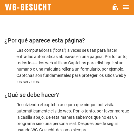
M
WG-
GESUCHT.DE
Por
¿Por qué aparece esta página?
favor,
Las computadoras ("bots") a veces se usan para hacer
confirme
entradas automáticas abusivas en una página. Por lo tanto,
que
todos los sitios web utilizan Captchas para distinguir si un
es
humano o una máquina rellena un formulario, por ejemplo.
Captchas son fundamentales para proteger los sitios web y
humano
los servicios.
¿Qué se debe hacer?
Resolviendo el captcha asegura que ningún bot visita
automáticamente el sitio web. Por lo tanto, por favor marque
la casilla abajo. De esta manera sabemos que no es un
programa sino una persona real. Despues puede seguir
usando WG-Gesucht.de como siempre.