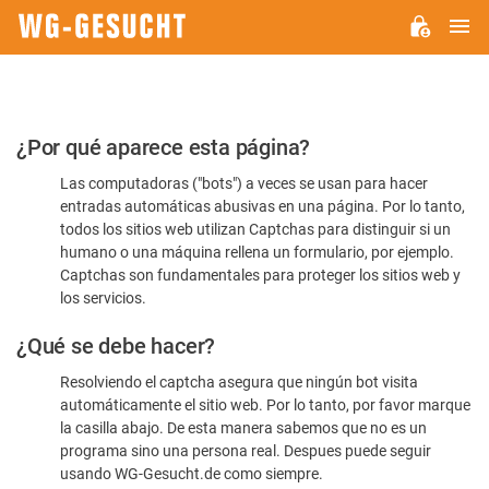
M
WG-
GESUCHT.DE
Por
¿Por qué aparece esta página?
favor,
Las computadoras ("bots") a veces se usan para hacer
confirme
entradas automáticas abusivas en una página. Por lo tanto,
que
todos los sitios web utilizan Captchas para distinguir si un
es
humano o una máquina rellena un formulario, por ejemplo.
Captchas son fundamentales para proteger los sitios web y
humano
los servicios.
¿Qué se debe hacer?
Resolviendo el captcha asegura que ningún bot visita
automáticamente el sitio web. Por lo tanto, por favor marque
la casilla abajo. De esta manera sabemos que no es un
programa sino una persona real. Despues puede seguir
usando WG-Gesucht.de como siempre.