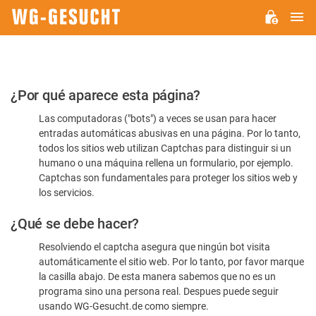
M
WG-
GESUCHT.DE
Por
¿Por qué aparece esta página?
favor,
Las computadoras ("bots") a veces se usan para hacer
confirme
entradas automáticas abusivas en una página. Por lo tanto,
que
todos los sitios web utilizan Captchas para distinguir si un
es
humano o una máquina rellena un formulario, por ejemplo.
Captchas son fundamentales para proteger los sitios web y
humano
los servicios.
¿Qué se debe hacer?
Resolviendo el captcha asegura que ningún bot visita
automáticamente el sitio web. Por lo tanto, por favor marque
la casilla abajo. De esta manera sabemos que no es un
programa sino una persona real. Despues puede seguir
usando WG-Gesucht.de como siempre.