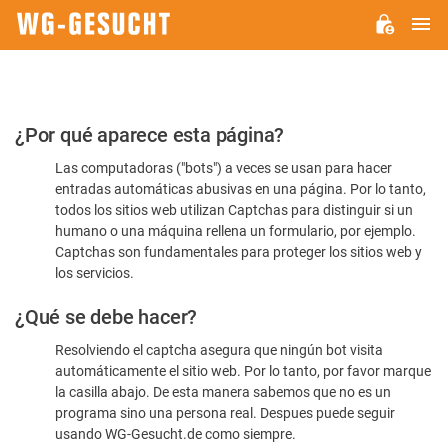
M
WG-
GESUCHT.DE
Por
¿Por qué aparece esta página?
favor,
Las computadoras ("bots") a veces se usan para hacer
confirme
entradas automáticas abusivas en una página. Por lo tanto,
que
todos los sitios web utilizan Captchas para distinguir si un
es
humano o una máquina rellena un formulario, por ejemplo.
Captchas son fundamentales para proteger los sitios web y
humano
los servicios.
¿Qué se debe hacer?
Resolviendo el captcha asegura que ningún bot visita
automáticamente el sitio web. Por lo tanto, por favor marque
la casilla abajo. De esta manera sabemos que no es un
programa sino una persona real. Despues puede seguir
usando WG-Gesucht.de como siempre.