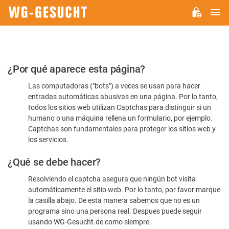
M
WG-
GESUCHT.DE
Por
¿Por qué aparece esta página?
favor,
Las computadoras ("bots") a veces se usan para hacer
confirme
entradas automáticas abusivas en una página. Por lo tanto,
que
todos los sitios web utilizan Captchas para distinguir si un
es
humano o una máquina rellena un formulario, por ejemplo.
Captchas son fundamentales para proteger los sitios web y
humano
los servicios.
¿Qué se debe hacer?
Resolviendo el captcha asegura que ningún bot visita
automáticamente el sitio web. Por lo tanto, por favor marque
la casilla abajo. De esta manera sabemos que no es un
programa sino una persona real. Despues puede seguir
usando WG-Gesucht.de como siempre.