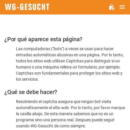
M
WG-
GESUCHT.DE
Por
¿Por qué aparece esta página?
favor,
Las computadoras ("bots") a veces se usan para hacer
confirme
entradas automáticas abusivas en una página. Por lo tanto,
que
todos los sitios web utilizan Captchas para distinguir si un
es
humano o una máquina rellena un formulario, por ejemplo.
Captchas son fundamentales para proteger los sitios web y
humano
los servicios.
¿Qué se debe hacer?
Resolviendo el captcha asegura que ningún bot visita
automáticamente el sitio web. Por lo tanto, por favor marque
la casilla abajo. De esta manera sabemos que no es un
programa sino una persona real. Despues puede seguir
usando WG-Gesucht.de como siempre.