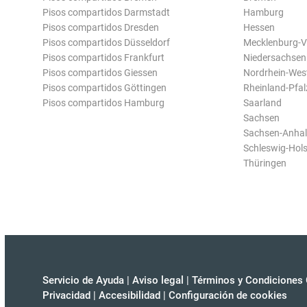
Pisos compartidos Darmstadt
Hamburg
Pisos compartidos Dresden
Hessen
Pisos compartidos Düsseldorf
Mecklenburg-
Pisos compartidos Frankfurt
Niedersachsen
Pisos compartidos Giessen
Nordrhein-Wes
Pisos compartidos Göttingen
Rheinland-Pfal
Pisos compartidos Hamburg
Saarland
Sachsen
Sachsen-Anhal
Schleswig-Hols
Thüringen
Servicio de Ayuda
|
Aviso legal
|
Términos y Condiciones 
Privacidad
|
Accesibilidad
|
Configuración de cookies