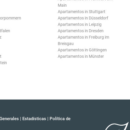
Main
Apartamentos in Stuttgart
Vorpommern
Apartamentos in Düsseldorf
Apartamentos in Leipzig
tfalen
Apartamentos in Dresden
z
Apartamentos in Freiburg im
Breisgau
Apartamentos in Göttingen
t
Apartamentos in Münster
tein
Generales
|
Estadísticas
|
Política de