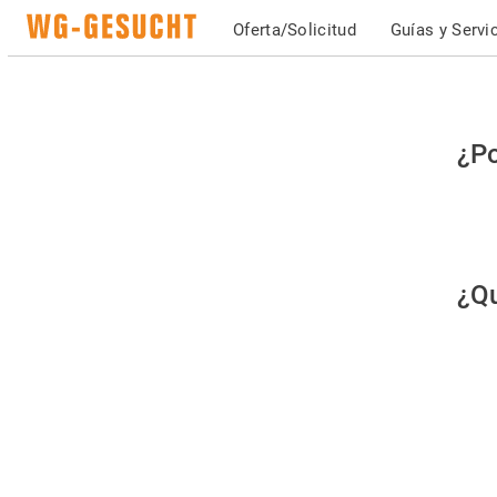
Oferta/Solicitud
Guías y Servi
Po
¿Po
fav
co
qu
¿Qu
es
hu