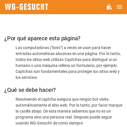
M
WG-
GESUCHT.DE
Por
¿Por qué aparece esta página?
favor,
Las computadoras ("bots") a veces se usan para hacer
confirme
entradas automáticas abusivas en una página. Por lo tanto,
que
todos los sitios web utilizan Captchas para distinguir si un
es
humano o una máquina rellena un formulario, por ejemplo.
Captchas son fundamentales para proteger los sitios web y
humano
los servicios.
¿Qué se debe hacer?
Resolviendo el captcha asegura que ningún bot visita
automáticamente el sitio web. Por lo tanto, por favor marque
la casilla abajo. De esta manera sabemos que no es un
programa sino una persona real. Despues puede seguir
usando WG-Gesucht.de como siempre.