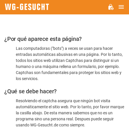
M
WG-
GESUCHT.DE
Por
¿Por qué aparece esta página?
favor,
Las computadoras ("bots") a veces se usan para hacer
confirme
entradas automáticas abusivas en una página. Por lo tanto,
que
todos los sitios web utilizan Captchas para distinguir si un
es
humano o una máquina rellena un formulario, por ejemplo.
Captchas son fundamentales para proteger los sitios web y
humano
los servicios.
¿Qué se debe hacer?
Resolviendo el captcha asegura que ningún bot visita
automáticamente el sitio web. Por lo tanto, por favor marque
la casilla abajo. De esta manera sabemos que no es un
programa sino una persona real. Despues puede seguir
usando WG-Gesucht.de como siempre.