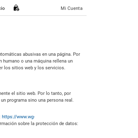
cio
Mi Cuenta
utomáticas abusivas en una página. Por
i un humano o una máquina rellena un
 los sitios web y los servicios.
nte el sitio web. Por lo tanto, por
 un programa sino una persona real.
:
https://www.wg-
ormación sobre la protección de datos: