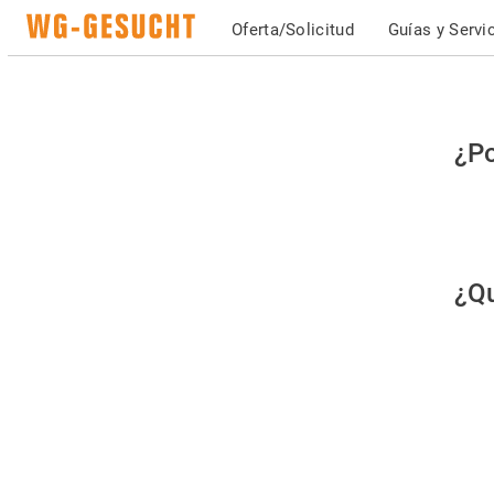
Oferta/Solicitud
Guías y Servi
Po
¿Po
fav
co
qu
¿Qu
es
hu