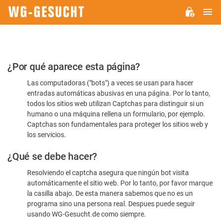
M
WG-
GESUCHT.DE
Por
¿Por qué aparece esta página?
favor,
Las computadoras ("bots") a veces se usan para hacer
confirme
entradas automáticas abusivas en una página. Por lo tanto,
que
todos los sitios web utilizan Captchas para distinguir si un
es
humano o una máquina rellena un formulario, por ejemplo.
Captchas son fundamentales para proteger los sitios web y
humano
los servicios.
¿Qué se debe hacer?
Resolviendo el captcha asegura que ningún bot visita
automáticamente el sitio web. Por lo tanto, por favor marque
la casilla abajo. De esta manera sabemos que no es un
programa sino una persona real. Despues puede seguir
usando WG-Gesucht.de como siempre.