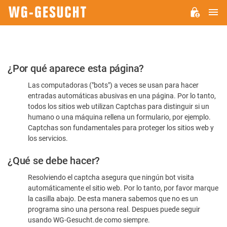
M
WG-
GESUCHT.DE
Por
¿Por qué aparece esta página?
favor,
Las computadoras ("bots") a veces se usan para hacer
confirme
entradas automáticas abusivas en una página. Por lo tanto,
que
todos los sitios web utilizan Captchas para distinguir si un
es
humano o una máquina rellena un formulario, por ejemplo.
Captchas son fundamentales para proteger los sitios web y
humano
los servicios.
¿Qué se debe hacer?
Resolviendo el captcha asegura que ningún bot visita
automáticamente el sitio web. Por lo tanto, por favor marque
la casilla abajo. De esta manera sabemos que no es un
programa sino una persona real. Despues puede seguir
usando WG-Gesucht.de como siempre.