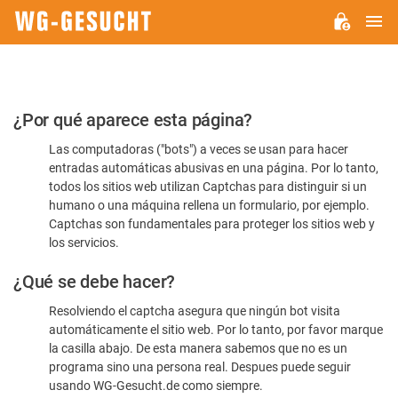
M
WG-
GESUCHT.DE
Por
¿Por qué aparece esta página?
favor,
Las computadoras ("bots") a veces se usan para hacer
confirme
entradas automáticas abusivas en una página. Por lo tanto,
que
todos los sitios web utilizan Captchas para distinguir si un
es
humano o una máquina rellena un formulario, por ejemplo.
Captchas son fundamentales para proteger los sitios web y
humano
los servicios.
¿Qué se debe hacer?
Resolviendo el captcha asegura que ningún bot visita
automáticamente el sitio web. Por lo tanto, por favor marque
la casilla abajo. De esta manera sabemos que no es un
programa sino una persona real. Despues puede seguir
usando WG-Gesucht.de como siempre.