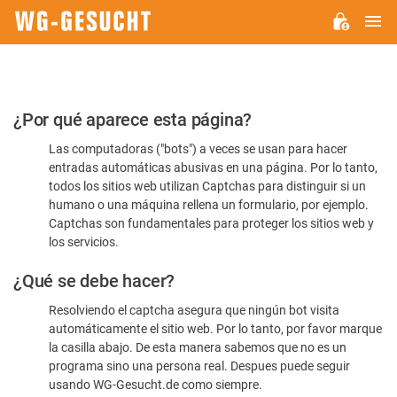
M
WG-
GESUCHT.DE
Por
¿Por qué aparece esta página?
favor,
Las computadoras ("bots") a veces se usan para hacer
confirme
entradas automáticas abusivas en una página. Por lo tanto,
que
todos los sitios web utilizan Captchas para distinguir si un
es
humano o una máquina rellena un formulario, por ejemplo.
Captchas son fundamentales para proteger los sitios web y
humano
los servicios.
¿Qué se debe hacer?
Resolviendo el captcha asegura que ningún bot visita
automáticamente el sitio web. Por lo tanto, por favor marque
la casilla abajo. De esta manera sabemos que no es un
programa sino una persona real. Despues puede seguir
usando WG-Gesucht.de como siempre.