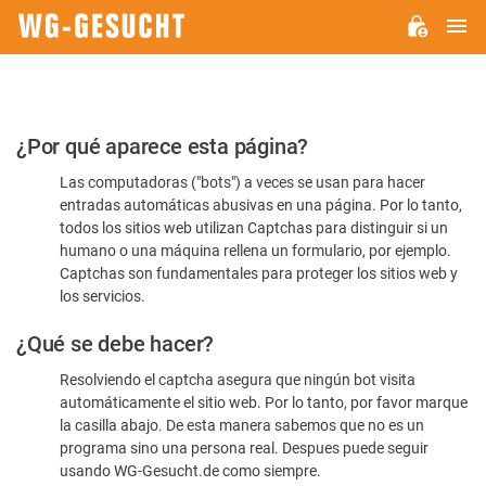
M
WG-
GESUCHT.DE
Por
¿Por qué aparece esta página?
favor,
Las computadoras ("bots") a veces se usan para hacer
confirme
entradas automáticas abusivas en una página. Por lo tanto,
que
todos los sitios web utilizan Captchas para distinguir si un
es
humano o una máquina rellena un formulario, por ejemplo.
Captchas son fundamentales para proteger los sitios web y
humano
los servicios.
¿Qué se debe hacer?
Resolviendo el captcha asegura que ningún bot visita
automáticamente el sitio web. Por lo tanto, por favor marque
la casilla abajo. De esta manera sabemos que no es un
programa sino una persona real. Despues puede seguir
usando WG-Gesucht.de como siempre.