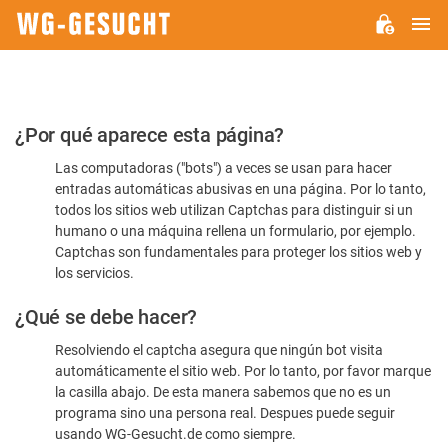
M
WG-
GESUCHT.DE
Por
¿Por qué aparece esta página?
favor,
Las computadoras ("bots") a veces se usan para hacer
confirme
entradas automáticas abusivas en una página. Por lo tanto,
que
todos los sitios web utilizan Captchas para distinguir si un
es
humano o una máquina rellena un formulario, por ejemplo.
Captchas son fundamentales para proteger los sitios web y
humano
los servicios.
¿Qué se debe hacer?
Resolviendo el captcha asegura que ningún bot visita
automáticamente el sitio web. Por lo tanto, por favor marque
la casilla abajo. De esta manera sabemos que no es un
programa sino una persona real. Despues puede seguir
usando WG-Gesucht.de como siempre.