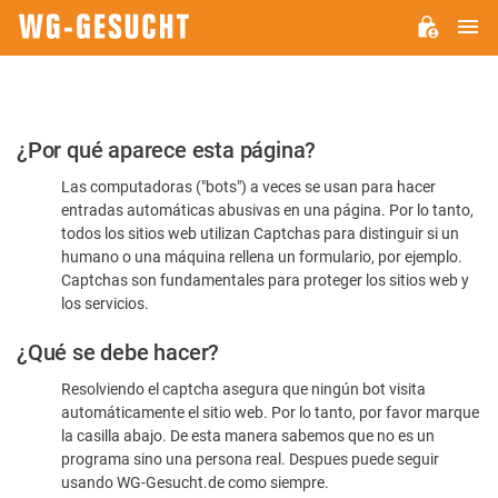
M
WG-
GESUCHT.DE
Por
¿Por qué aparece esta página?
favor,
Las computadoras ("bots") a veces se usan para hacer
confirme
entradas automáticas abusivas en una página. Por lo tanto,
que
todos los sitios web utilizan Captchas para distinguir si un
es
humano o una máquina rellena un formulario, por ejemplo.
Captchas son fundamentales para proteger los sitios web y
humano
los servicios.
¿Qué se debe hacer?
Resolviendo el captcha asegura que ningún bot visita
automáticamente el sitio web. Por lo tanto, por favor marque
la casilla abajo. De esta manera sabemos que no es un
programa sino una persona real. Despues puede seguir
usando WG-Gesucht.de como siempre.